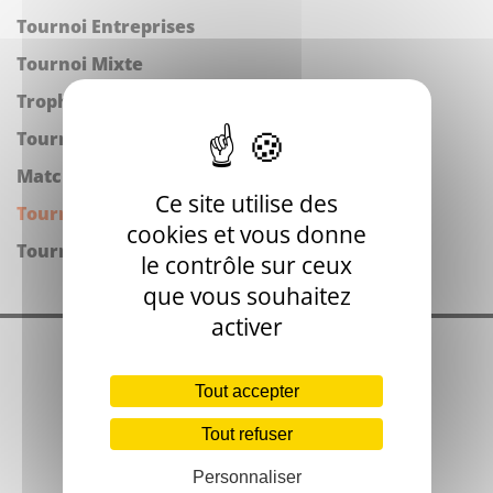
Tournoi Entreprises
Tournoi Mixte
Trophée des Iguanes
Tournoi féminin
Matches d'exhibition
Ce site utilise des
Tournoi juniors
cookies et vous donne
Tournoi de la Ligue
le contrôle sur ceux
que vous souhaitez
activer
Tout accepter
Tout refuser
Personnaliser